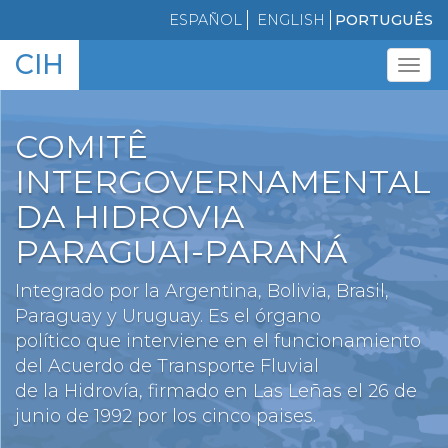
Skip
ESPAÑOL
ENGLISH
PORTUGUÊS
to
CIH
main
Tog
content
navi
COMITÊ
INTERGOVERNAMENTAL
DA HIDROVIA
PARAGUAI-PARANÁ
Integrado por la Argentina, Bolivia, Brasil,
Paraguay y Uruguay. Es el órgano
político que interviene en el funcionamiento
del Acuerdo de Transporte Fluvial
de la Hidrovía, firmado en Las Leñas el 26 de
junio de 1992 por los cinco paises.