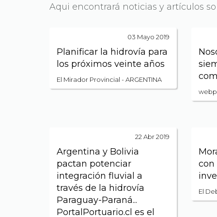
Aqui encontrará noticias y artículos s
03 Mayo 2019
Planificar la hidrovía para
Nos
los próximos veinte años
sie
com
El Mirador Provincial - ARGENTINA
webpi
22 Abr 2019
Argentina y Bolivia
Mora
pactan potenciar
con 
integración fluvial a
inve
través de la hidrovía
El De
Paraguay-Paraná...
PortalPortuario.cl es el