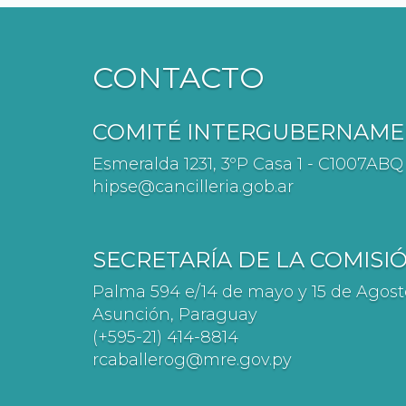
CONTACTO
COMITÉ INTERGUBERNAMEN
Esmeralda 1231, 3ºP Casa 1 - C1007AB
hipse@cancilleria.gob.ar
SECRETARÍA DE LA COMISI
Palma 594 e/14 de mayo y 15 de Agosto
Asunción, Paraguay
(+595-21) 414-8814
rcaballerog@mre.gov.py