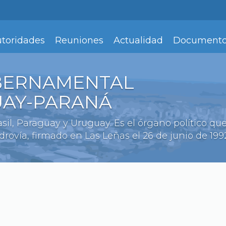
toridades
Reuniones
Actualidad
Document
BERNAMENTAL
UAY-PARANÁ
rasil, Paraguay y Uruguay. Es el órgano político q
rovía, firmado en Las Leñas el 26 de junio de 1992