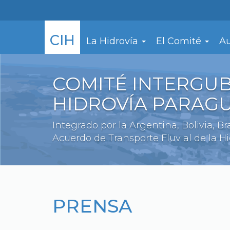
Pasar
al
contenido
CIH
La Hidrovía
El Comité
Au
principal
COMITÉ INTERGU
HIDROVÍA PARAG
Integrado por la Argentina, Bolivia, B
Acuerdo de Transporte Fluvial de la Hid
PRENSA