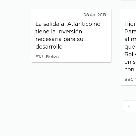
08 Abr 2019
La salida al Atlántico no
Hidr
tiene la inversión
Para
necesaria para su
al m
desarrollo
que
Boli
EJU - Bolivia
en s
con 
BBC 
«