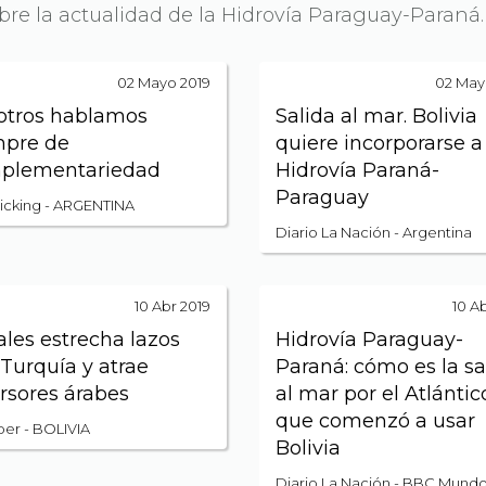
obre la actualidad de la Hidrovía Paraguay-Paraná.
02 Mayo 2019
02 May
otros hablamos
Salida al mar. Bolivia
mpre de
quiere incorporarse a
plementariedad
Hidrovía Paraná-
Paraguay
cking - ARGENTINA
Diario La Nación - Argentina
10 Abr 2019
10 A
les estrecha lazos
Hidrovía Paraguay-
Turquía y atrae
Paraná: cómo es la sa
rsores árabes
al mar por el Atlántic
que comenzó a usar
ber - BOLIVIA
Bolivia
Diario La Nación - BBC Mund