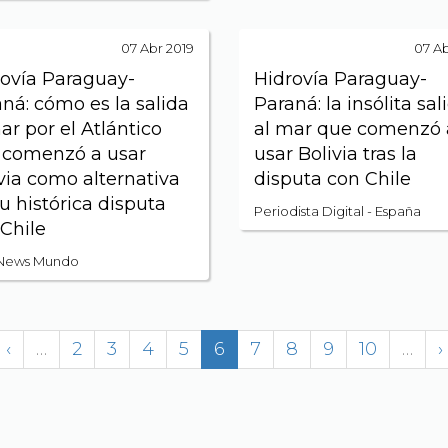
07 Abr 2019
07 Ab
ovía Paraguay-
Hidrovía Paraguay-
ná: cómo es la salida
Paraná: la insólita sal
ar por el Atlántico
al mar que comenzó 
 comenzó a usar
usar Bolivia tras la
via como alternativa
disputa con Chile
u histórica disputa
Periodista Digital - España
Chile
News Mundo
‹
…
2
3
4
5
6
7
8
9
10
…
›