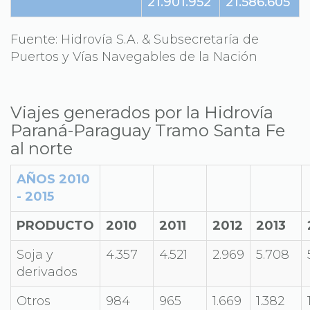
21.901.952
21.586.605
Fuente: Hidrovía S.A. & Subsecretaría de
Puertos y Vías Navegables de la Nación
Viajes generados por la Hidrovía
Paraná-Paraguay Tramo Santa Fe
al norte
AÑOS 2010
- 2015
PRODUCTO
2010
2011
2012
2013
Soja y
4.357
4.521
2.969
5.708
derivados
Otros
984
965
1.669
1.382