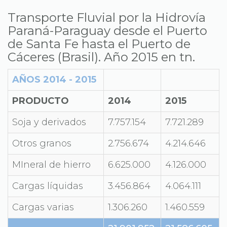
Transporte Fluvial por la Hidrovía
Paraná-Paraguay desde el Puerto
de Santa Fe hasta el Puerto de
Cáceres (Brasil). Año 2015 en tn.
AÑOS 2014 - 2015
PRODUCTO
2014
2015
Soja y derivados
7.757.154
7.721.289
Otros granos
2.756.674
4.214.646
MIneral de hierro
6.625.000
4.126.000
Cargas líquidas
3.456.864
4.064.111
Cargas varias
1.306.260
1.460.559