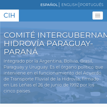
Pasar
ESPAÑOL
ENGLISH
PORTUGUÊS
al
CIH
contenido
Tog
principal
navi
COMITÉ INTERGUBERNA
HIDROVÍA PARAGUAY-
PARANÁ
Integrado por la Argentina, Bolivia, Brasil,
Paraguay y Uruguay. Es el órgano político que
interviene en el funcionamiento del Acuerdo
de Transporte Fluvial de la Hidrovía, firmado
en Las Leñas el 26 de junio de 1992 por los
cinco paises.