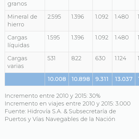
granos
Mineral de
2.595
1.396
1.092
1.480
hierro
Cargas
1.595
1.396
1.092
1.480
líquidas
Cargas
531
822
630
1.124
varias
10.008
10.898
9.311
13.037
Incremento entre 2010 y 2015: 30%
Incremento en viajes entre 2010 y 2015: 3.000
Fuente: Hidrovía S.A. & Subsecretaría de
Puertos y Vías Navegables de la Nación