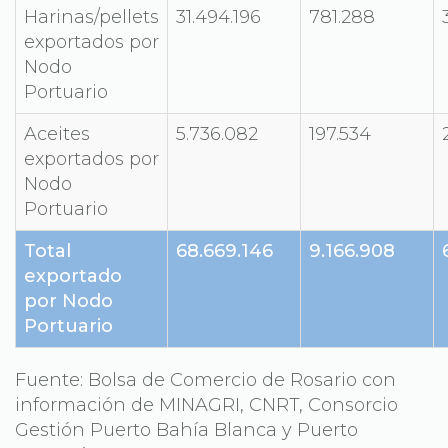
Harinas/pellets
31.494.196
781.288
exportados por
Nodo
Portuario
Aceites
5.736.082
197.534
exportados por
Nodo
Portuario
Total
68.669.146
9.166.908
exportado
por Nodo
Portuario
Fuente: Bolsa de Comercio de Rosario con
información de MINAGRI, CNRT, Consorcio
Gestión Puerto Bahía Blanca y Puerto